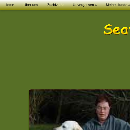
Home
Über uns
Zuchtziele
Unvergessen ↆ
Meine Hunde ↆ